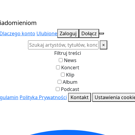
owiadomieniom
Dlaczego konto
Ulubione
Zaloguj
Dołącz
×
Filtruj treści
News
Koncert
Klip
Album
Podcast
 i koncerty
gulamin
Polityka Prywatności
Kontakt
Ustawienia cooki