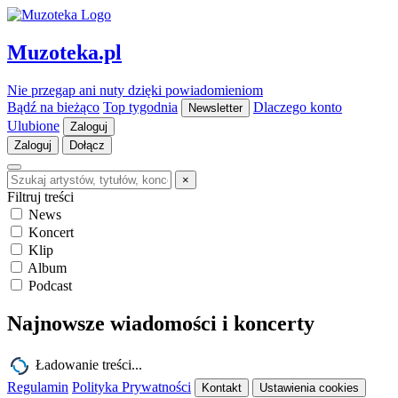
Muzoteka.pl
Nie przegap ani nuty dzięki powiadomieniom
Bądź na bieżąco
Top tygodnia
Dlaczego konto
Newsletter
Ulubione
Zaloguj
Zaloguj
Dołącz
×
Filtruj treści
News
Koncert
Klip
Album
Podcast
Najnowsze wiadomości i koncerty
Ładowanie treści...
Regulamin
Polityka Prywatności
Kontakt
Ustawienia cookies