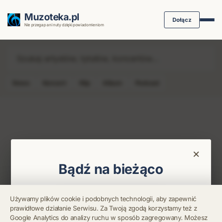
Muzoteka.pl
Dołącz
Nie przegap ani nuty dzięki powiadomieniom
News
Koncert
Klip
Album
Podcast
Najnowsze wiadomości i koncerty
×
Bądź na bieżąco
Otrzymuj info o koncertach i premierach prosto
Używamy plików cookie i podobnych technologii, aby zapewnić
na maila. Zero spamu.
prawidłowe działanie Serwisu. Za Twoją zgodą korzystamy też z
Błąd połączenia z
Google Analytics do analizy ruchu w sposób zagregowany. Możesz
serwerem.