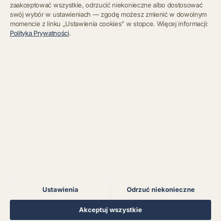
zaakceptować wszystkie, odrzucić niekonieczne albo dostosować
swój wybór w ustawieniach — zgodę możesz zmienić w dowolnym
momencie z linku „Ustawienia cookies” w stopce. Więcej informacji:
Błąd połączenia z
Polityka Prywatności
.
serwerem.
Zapisz się
Chcę się wypisać z newslettera
Błąd połączenia z
serwerem.
Błąd połączenia z
serwerem.
Błąd połączenia z
serwerem.
Ustawienia
Odrzuć niekonieczne
Błąd połączenia z
serwerem.
Regulamin
Polityka Prywatności
Kontakt
Ustawienia cookies
Akceptuj wszystkie
© 2026 Muzoteka. Wszystkie prawa zastrzeżone.