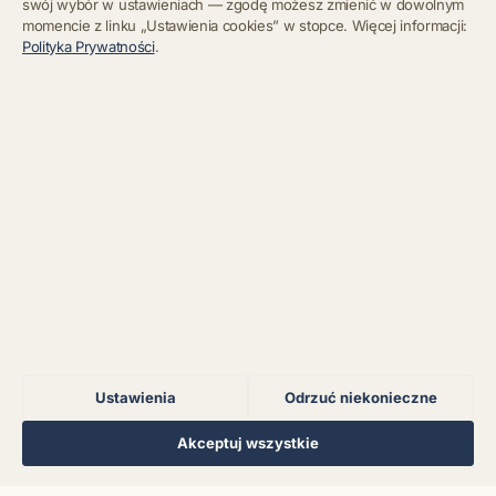
swój wybór w ustawieniach — zgodę możesz zmienić w dowolnym
momencie z linku „Ustawienia cookies” w stopce. Więcej informacji:
Błąd połączenia z
Polityka Prywatności
.
serwerem.
Błąd połączenia z
serwerem.
Błąd połączenia z
serwerem.
Błąd połączenia z
serwerem.
Ustawienia
Odrzuć niekonieczne
Błąd połączenia z
serwerem.
Regulamin
Polityka Prywatności
Kontakt
Ustawienia cookies
Akceptuj wszystkie
© 2026 Muzoteka. Wszystkie prawa zastrzeżone.