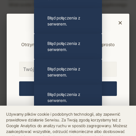
Mistrzostw Świata 2026 z pewnością doda wyjątkowego
klimatu temu wydarzeniu.
Błąd połączenia z
×
serwerem.
PODOBNI ARTYŚCI
Bądź na bieżąco
Artystka
Justin Bieber
Błąd połączenia z
Otrzymuj info o koncertach i premierach prosto
serwerem.
na maila. Zero spamu.
Najnowsze wiadomości i koncerty
Błąd połączenia z
serwerem.
Zapisz się
Błąd połączenia z
serwerem.
Chcę się wypisać z newslettera
Używamy plików cookie i podobnych technologii, aby zapewnić
prawidłowe działanie Serwisu. Za Twoją zgodą korzystamy też z
Błąd połączenia z
Google Analytics do analizy ruchu w sposób zagregowany. Możesz
serwerem.
zaakceptować wszystkie, odrzucić niekonieczne albo dostosować