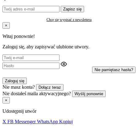
Zapisz się
Chcę się wypisać z newslettera
×
Witaj ponownie!
Zaloguj się, aby zapisywać ulubione utwory.
Nie pamiętasz hasła?
Zaloguj się
Nie masz konta?
Dołącz teraz
Nie dostałeś maila aktywacyjnego?
Wyślij ponownie
×
Udostępnij utwór
X
FB
Messenger
WhatsApp
Kopiuj