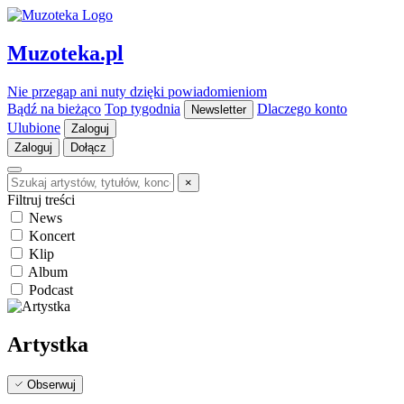
Muzoteka.pl
Nie przegap ani nuty dzięki powiadomieniom
Bądź na bieżąco
Top tygodnia
Dlaczego konto
Newsletter
Ulubione
Zaloguj
Zaloguj
Dołącz
×
Filtruj treści
News
Koncert
Klip
Album
Podcast
Artystka
Obserwuj