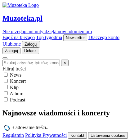
Muzoteka.pl
Nie przegap ani nuty dzięki powiadomieniom
Bądź na bieżąco
Top tygodnia
Dlaczego konto
Newsletter
Ulubione
Zaloguj
Zaloguj
Dołącz
×
Filtruj treści
News
Koncert
Klip
Album
Podcast
Najnowsze wiadomości i koncerty
Ładowanie treści...
Regulamin
Polityka Prywatności
Kontakt
Ustawienia cookies