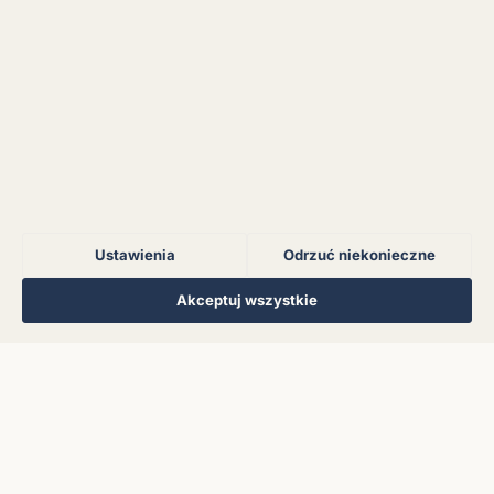
serwerem.
Błąd połączenia z
serwerem.
Błąd połączenia z
serwerem.
Ustawienia
Odrzuć niekonieczne
Błąd połączenia z
serwerem.
Regulamin
Polityka Prywatności
Kontakt
Ustawienia cookies
Akceptuj wszystkie
© 2026 Muzoteka. Wszystkie prawa zastrzeżone.