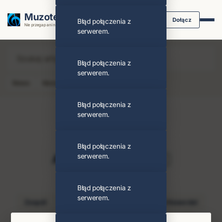
Muzoteka.pl
Dołącz
Błąd połączenia z
Nie przegap ani nuty dzięki powiadomieniom
serwerem.
Błąd połączenia z
serwerem.
News
Koncert
Klip
Album
Podcast
Błąd połączenia z
serwerem.
Błąd połączenia z
A Perfect Circle
serwerem.
Obserwuj
PODOBNI ARTYŚCI
Błąd połączenia z
serwerem.
Zespół
Maynard James Keenan
Billy Howerdel
Tool
Puscifer
Ac/Dc
Greta Van Fleet