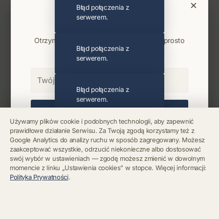
×
Błąd połączenia z
Bądź na bieżąco
serwerem.
Najnowsze wiadomości i koncerty
Otrzymuj info o koncertach i premierach prosto
Błąd połączenia z
na maila. Zero spamu.
serwerem.
Błąd połączenia z
serwerem.
Zapisz się
Używamy plików cookie i podobnych technologii, aby zapewnić
prawidłowe działanie Serwisu. Za Twoją zgodą korzystamy też z
Błąd połączenia z
Chcę się wypisać z newslettera
Google Analytics do analizy ruchu w sposób zagregowany. Możesz
serwerem.
zaakceptować wszystkie, odrzucić niekonieczne albo dostosować
swój wybór w ustawieniach — zgodę możesz zmienić w dowolnym
momencie z linku „Ustawienia cookies” w stopce. Więcej informacji:
Błąd połączenia z
Polityka Prywatności
.
serwerem.
Błąd połączenia z