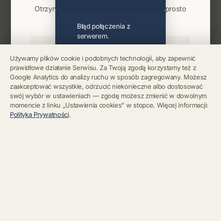
Otrzymuj info o koncertach i premierach prosto
na maila. Zero spamu.
Błąd połączenia z
serwerem.
Używamy plików cookie i podobnych technologii, aby zapewnić
prawidłowe działanie Serwisu. Za Twoją zgodą korzystamy też z
Błąd połączenia z
Google Analytics do analizy ruchu w sposób zagregowany. Możesz
serwerem.
Zapisz się
zaakceptować wszystkie, odrzucić niekonieczne albo dostosować
swój wybór w ustawieniach — zgodę możesz zmienić w dowolnym
momencie z linku „Ustawienia cookies” w stopce. Więcej informacji:
Chcę się wypisać z newslettera
Błąd połączenia z
Polityka Prywatności
.
serwerem.
Błąd połączenia z
serwerem.
Błąd połączenia z
serwerem.