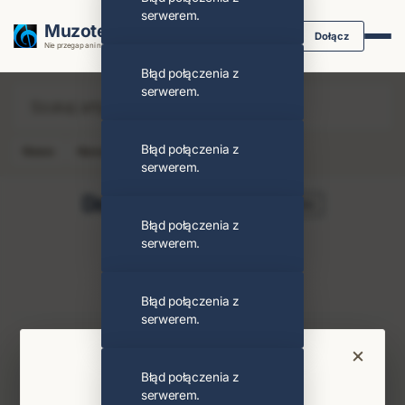
serwerem.
Muzoteka.pl
Dołącz
Nie przegap ani nuty dzięki powiadomieniom
Błąd połączenia z
serwerem.
Błąd połączenia z
News
Koncert
Klip
Album
Podcast
serwerem.
Dominika Sztonyk
Obserwuj
Błąd połączenia z
serwerem.
PODOBNI ARTYŚCI
Artystka
Błąd połączenia z
serwerem.
Najnowsze wiadomości i koncerty
×
Bądź na bieżąco
Błąd połączenia z
serwerem.