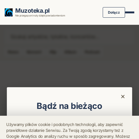
Muzoteka.pl
Dołącz
Nie przegap ani nuty dzięki powiadomieniom
News
Koncert
Klip
Album
Podcast
Najnowsze wiadomości i koncerty
×
Bądź na bieżąco
Otrzymuj info o koncertach i premierach prosto
Używamy plików cookie i podobnych technologii, aby zapewnić
na maila. Zero spamu.
prawidłowe działanie Serwisu. Za Twoją zgodą korzystamy też z
Google Analytics do analizy ruchu w sposób zagregowany. Możesz