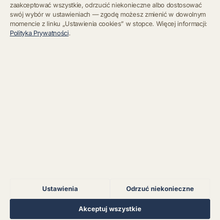
zaakceptować wszystkie, odrzucić niekonieczne albo dostosować
swój wybór w ustawieniach — zgodę możesz zmienić w dowolnym
momencie z linku „Ustawienia cookies” w stopce. Więcej informacji:
Błąd połączenia z
Polityka Prywatności
.
serwerem.
Zapisz się
Chcę się wypisać z newslettera
Błąd połączenia z
serwerem.
Błąd połączenia z
serwerem.
Błąd połączenia z
serwerem.
Ustawienia
Odrzuć niekonieczne
Błąd połączenia z
serwerem.
Regulamin
Polityka Prywatności
Kontakt
Ustawienia cookies
Akceptuj wszystkie
© 2026 Muzoteka. Wszystkie prawa zastrzeżone.