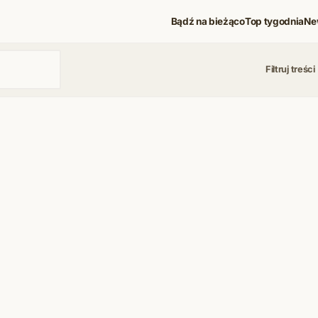
Bądź na bieżąco
Top tygodnia
Ne
Filtruj treści
 i koncerty