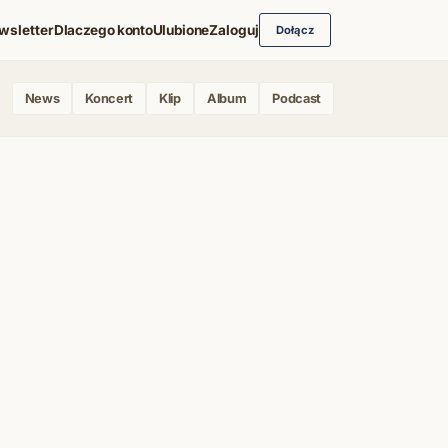
wsletter
Dlaczego konto
Ulubione
Zaloguj
Dołącz
News
Koncert
Klip
Album
Podcast