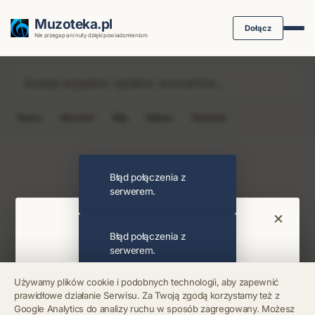
Muzoteka.pl
Dołącz
Nie przegap ani nuty dzięki powiadomieniom
News
Koncert
Klip
Album
Podcast
Najnowsze wiadomości i koncerty
Błąd połączenia z
serwerem.
×
Bądź na bieżąco
Błąd połączenia z
serwerem.
Otrzymuj info o koncertach i premierach prosto
Używamy plików cookie i podobnych technologii, aby zapewnić
na maila. Zero spamu.
prawidłowe działanie Serwisu. Za Twoją zgodą korzystamy też z
Błąd połączenia z
Google Analytics do analizy ruchu w sposób zagregowany. Możesz
serwerem.