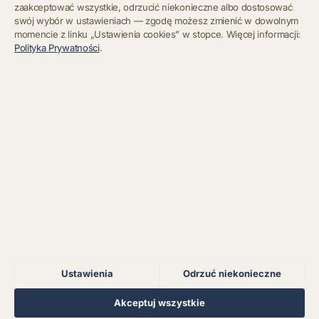
zaakceptować wszystkie, odrzucić niekonieczne albo dostosować
swój wybór w ustawieniach — zgodę możesz zmienić w dowolnym
momencie z linku „Ustawienia cookies” w stopce. Więcej informacji:
Błąd połączenia z
Polityka Prywatności
.
serwerem.
Zapisz się
Chcę się wypisać z newslettera
Błąd połączenia z
serwerem.
Błąd połączenia z
serwerem.
Błąd połączenia z
serwerem.
Ustawienia
Odrzuć niekonieczne
Błąd połączenia z
serwerem.
Regulamin
Polityka Prywatności
Kontakt
Ustawienia cookies
Akceptuj wszystkie
© 2026 Muzoteka. Wszystkie prawa zastrzeżone.