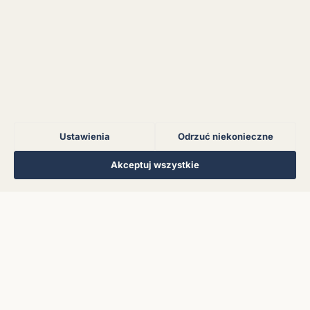
Błąd połączenia z
serwerem.
Błąd połączenia z
serwerem.
Ustawienia
Odrzuć niekonieczne
Błąd połączenia z
serwerem.
Regulamin
Polityka Prywatności
Kontakt
Ustawienia cookies
Akceptuj wszystkie
© 2026 Muzoteka. Wszystkie prawa zastrzeżone.