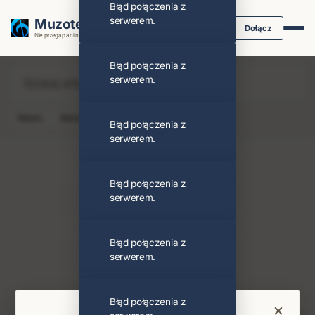
Błąd połączenia z
serwerem.
Muzoteka.pl
Dołącz
Nie przegap ani nuty dzięki powiadomieniom
Błąd połączenia z
serwerem.
News
Koncert
Klip
Album
Podcast
Błąd połączenia z
serwerem.
Błąd połączenia z
serwerem.
Cam'ron
Obserwuj
Błąd połączenia z
serwerem.
PODOBNI ARTYŚCI
J. Cole
Błąd połączenia z
×