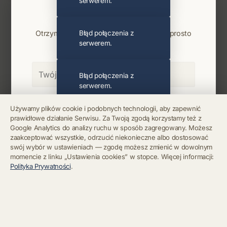
serwerem.
Najnowsze wiadomości i koncerty
Bądź na bieżąco
Otrzymuj info o koncertach i premierach prosto
Błąd połączenia z
serwerem.
na maila. Zero spamu.
Błąd połączenia z
serwerem.
Zapisz się
Używamy plików cookie i podobnych technologii, aby zapewnić
prawidłowe działanie Serwisu. Za Twoją zgodą korzystamy też z
Błąd połączenia z
Google Analytics do analizy ruchu w sposób zagregowany. Możesz
serwerem.
Chcę się wypisać z newslettera
zaakceptować wszystkie, odrzucić niekonieczne albo dostosować
swój wybór w ustawieniach — zgodę możesz zmienić w dowolnym
momencie z linku „Ustawienia cookies” w stopce. Więcej informacji:
Błąd połączenia z
Polityka Prywatności
.
serwerem.
Błąd połączenia z
serwerem.