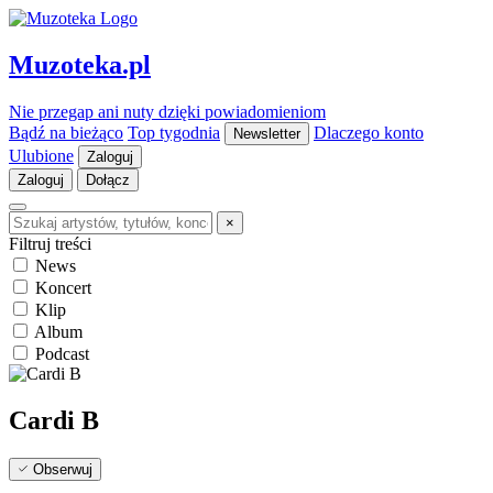
Muzoteka.pl
Nie przegap ani nuty dzięki powiadomieniom
Bądź na bieżąco
Top tygodnia
Dlaczego konto
Newsletter
Ulubione
Zaloguj
Zaloguj
Dołącz
×
Filtruj treści
News
Koncert
Klip
Album
Podcast
Cardi B
Obserwuj