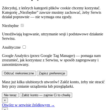
Zdecyduj, z których kategorii plików cookie chcemy korzystać.
Kategorię „Niezbędne” zawsze musimy zachować, żeby Serwis
działał poprawnie — nie wymaga ona zgody.
Niezbędne
Umożliwiają logowanie, utrzymanie sesji i podstawowe działanie
Serwisu.
Analityczne
Google Analytics (przez Google Tag Manager) — pomaga nam
zrozumieć, jak korzystasz z Serwisu, w sposób zagregowany i
zanonimizowany.
Odrzuć niekonieczne
Zapisz preferencje
Masz już kilka ulubionych utworów! Załóż konto, żeby nie stracić
listy przy zmianie urządzenia lub przeglądarki.
Nie teraz
Załóż konto — zajmie Ci to chwilę
×
Otwórz w serwisie źródłowym →
×