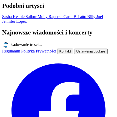
Podobni artyści
Sasha Keable
Sailorr
Moliy
Raperka Cardi B
Latto
Billy Joel
Jennifer Lopez
Najnowsze wiadomości i koncerty
Ładowanie treści...
Regulamin
Polityka Prywatności
Kontakt
Ustawienia cookies