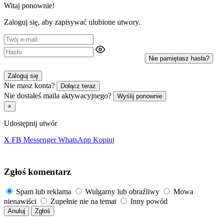
Witaj ponownie!
Zaloguj się, aby zapisywać ulubione utwory.
Nie pamiętasz hasła?
Zaloguj się
Nie masz konta?
Dołącz teraz
Nie dostałeś maila aktywacyjnego?
Wyślij ponownie
×
Udostępnij utwór
X
FB
Messenger
WhatsApp
Kopiuj
Zgłoś komentarz
Spam lub reklama
Wulgarny lub obraźliwy
Mowa
nienawiści
Zupełnie nie na temat
Inny powód
Anuluj
Zgłoś