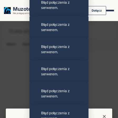
Błąd połączenia z
serwerem.
Muzoteka.pl
Dołącz
Nie przegap ani nuty dzięki powiadomieniom
Błąd połączenia z
serwerem.
News
Koncert
Klip
Album
Podcast
Błąd połączenia z
serwerem.
Błąd połączenia z
serwerem.
David Guetta
Obserwuj
Błąd połączenia z
serwerem.
PODOBNI ARTYŚCI
Jennifer Lopez
Bebe Rexha
Błąd połączenia z
×