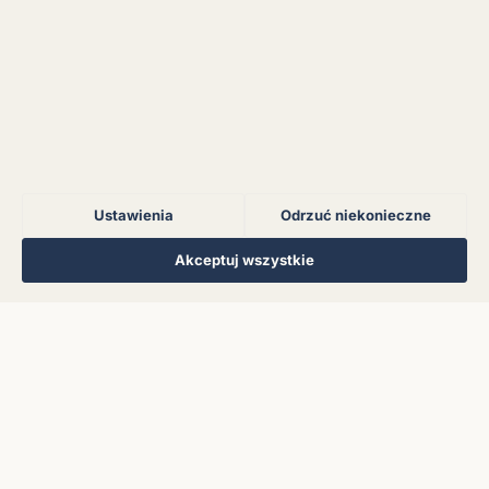
Błąd połączenia z
serwerem.
Błąd połączenia z
serwerem.
Ustawienia
Odrzuć niekonieczne
Błąd połączenia z
serwerem.
Regulamin
Polityka Prywatności
Kontakt
Ustawienia cookies
Akceptuj wszystkie
© 2026 Muzoteka. Wszystkie prawa zastrzeżone.