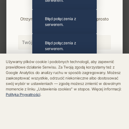
serwerem.
Najnowsze wiadomości i koncerty
Bądź na bieżąco
Otrzymuj info o koncertach i premierach prosto
Błąd połączenia z
serwerem.
na maila. Zero spamu.
Błąd połączenia z
serwerem.
Zapisz się
Używamy plików cookie i podobnych technologii, aby zapewnić
prawidłowe działanie Serwisu. Za Twoją zgodą korzystamy też z
Błąd połączenia z
Google Analytics do analizy ruchu w sposób zagregowany. Możesz
serwerem.
Chcę się wypisać z newslettera
zaakceptować wszystkie, odrzucić niekonieczne albo dostosować
swój wybór w ustawieniach — zgodę możesz zmienić w dowolnym
momencie z linku „Ustawienia cookies” w stopce. Więcej informacji:
Błąd połączenia z
Polityka Prywatności
.
serwerem.
Błąd połączenia z
serwerem.