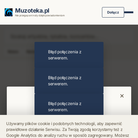
Muzoteka.pl
Dołącz
Nie przegap ani nuty dzięki powiadomieniom
News
Koncert
Błąd połączenia z
Klip
Album
Podcast
serwerem.
Najnowsze wiadomości i koncerty
Błąd połączenia z
serwerem.
×
Bądź na bieżąco
Błąd połączenia z
serwerem.
Otrzymuj info o koncertach i premierach prosto
Używamy plików cookie i podobnych technologii, aby zapewnić
na maila. Zero spamu.
prawidłowe działanie Serwisu. Za Twoją zgodą korzystamy też z
Błąd połączenia z
Google Analytics do analizy ruchu w sposób zagregowany. Możesz
serwerem.