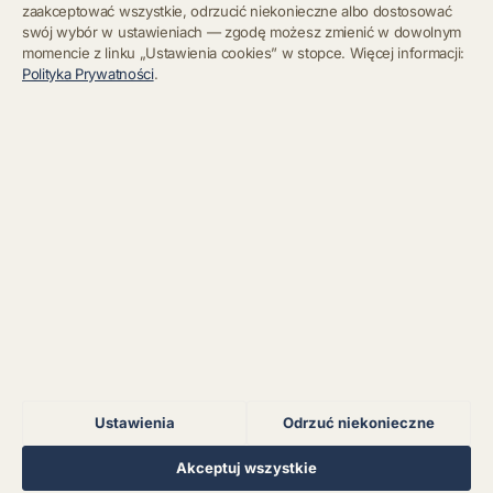
zaakceptować wszystkie, odrzucić niekonieczne albo dostosować
swój wybór w ustawieniach — zgodę możesz zmienić w dowolnym
momencie z linku „Ustawienia cookies” w stopce. Więcej informacji:
Błąd połączenia z
Polityka Prywatności
.
serwerem.
Zapisz się
Chcę się wypisać z newslettera
Błąd połączenia z
serwerem.
Błąd połączenia z
serwerem.
Błąd połączenia z
serwerem.
Ustawienia
Odrzuć niekonieczne
Błąd połączenia z
serwerem.
Regulamin
Polityka Prywatności
Kontakt
Ustawienia cookies
Akceptuj wszystkie
© 2026 Muzoteka. Wszystkie prawa zastrzeżone.