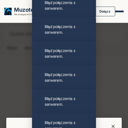
Błąd połączenia z
serwerem.
Muzoteka.pl
Dołącz
Nie przegap ani nuty dzięki powiadomieniom
Błąd połączenia z
serwerem.
News
Koncert
Klip
Album
Podcast
Błąd połączenia z
serwerem.
Błąd połączenia z
serwerem.
Disclosure
Obserwuj
Błąd połączenia z
serwerem.
PODOBNI ARTYŚCI
Apashe
The Prodigy
Błąd połączenia z
×