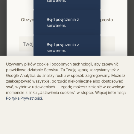
serwerem.
Najnowsze wiadomości i koncerty
Bądź na bieżąco
Otrzymuj info o koncertach i premierach prosto
Błąd połączenia z
serwerem.
na maila. Zero spamu.
Błąd połączenia z
serwerem.
Zapisz się
Używamy plików cookie i podobnych technologii, aby zapewnić
prawidłowe działanie Serwisu. Za Twoją zgodą korzystamy też z
Błąd połączenia z
Google Analytics do analizy ruchu w sposób zagregowany. Możesz
serwerem.
Chcę się wypisać z newslettera
zaakceptować wszystkie, odrzucić niekonieczne albo dostosować
swój wybór w ustawieniach — zgodę możesz zmienić w dowolnym
momencie z linku „Ustawienia cookies” w stopce. Więcej informacji:
Błąd połączenia z
Polityka Prywatności
.
serwerem.
Błąd połączenia z
serwerem.