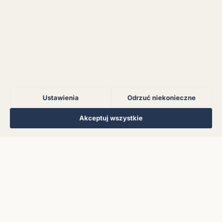
Błąd połączenia z
serwerem.
Błąd połączenia z
serwerem.
Ustawienia
Odrzuć niekonieczne
Błąd połączenia z
serwerem.
Regulamin
Polityka Prywatności
Kontakt
Ustawienia cookies
Akceptuj wszystkie
© 2026 Muzoteka. Wszystkie prawa zastrzeżone.