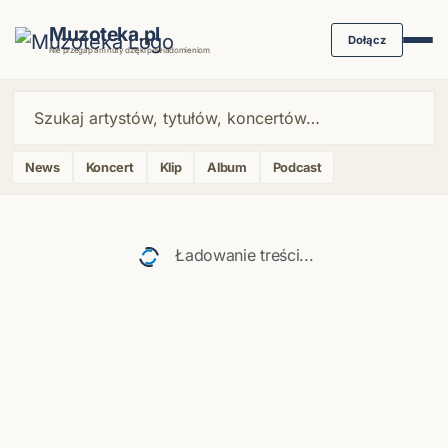
Muzoteka.pl
Dołącz
Nie przegap ani nuty dzięki powiadomieniom
News
Koncert
Klip
Album
Podcast
Najnowsze wiadomości i koncerty
Ładowanie treści...