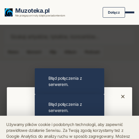
Muzoteka.pl
Dołącz
Nie przegap ani nuty dzięki powiadomieniom
News
Koncert
Klip
Album
Podcast
Najnowsze wiadomości i koncerty
Błąd połączenia z
serwerem.
×
Bądź na bieżąco
Błąd połączenia z
serwerem.
Otrzymuj info o koncertach i premierach prosto
Używamy plików cookie i podobnych technologii, aby zapewnić
na maila. Zero spamu.
prawidłowe działanie Serwisu. Za Twoją zgodą korzystamy też z
Błąd połączenia z
Google Analytics do analizy ruchu w sposób zagregowany. Możesz
serwerem.