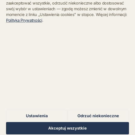
zaakceptować wszystkie, odrzucić niekonieczne albo dostosować
swój wybór w ustawieniach — zgodę możesz zmienić w dowolnym
momencie z linku „Ustawienia cookies” w stopce. Więcej informacji:
Błąd połączenia z
Polityka Prywatności
.
serwerem.
Zapisz się
Chcę się wypisać z newslettera
Błąd połączenia z
serwerem.
Błąd połączenia z
serwerem.
Błąd połączenia z
serwerem.
Ustawienia
Odrzuć niekonieczne
Błąd połączenia z
serwerem.
Regulamin
Polityka Prywatności
Kontakt
Ustawienia cookies
Akceptuj wszystkie
© 2026 Muzoteka. Wszystkie prawa zastrzeżone.