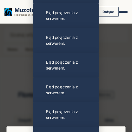
Muzoteka.pl
Dołącz
Błąd połączenia z
Nie przegap ani nuty dzięki powiadomieniom
serwerem.
Błąd połączenia z
serwerem.
News
Koncert
Klip
Album
Podcast
Błąd połączenia z
serwerem.
Błąd połączenia z
Florence + The Machine
serwerem.
Obserwuj
PODOBNI ARTYŚCI
Błąd połączenia z
serwerem.
Zespół
Dave
Raye
Charli Xcx
Idles
Halsey