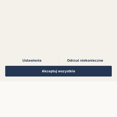
serwerem.
Błąd połączenia z
serwerem.
Błąd połączenia z
serwerem.
Ustawienia
Odrzuć niekonieczne
Błąd połączenia z
serwerem.
Regulamin
Polityka Prywatności
Kontakt
Ustawienia cookies
Akceptuj wszystkie
© 2026 Muzoteka. Wszystkie prawa zastrzeżone.