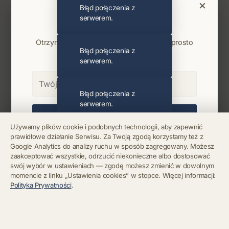
×
Błąd połączenia z
Bądź na bieżąco
serwerem.
Najnowsze wiadomości i koncerty
Otrzymuj info o koncertach i premierach prosto
Błąd połączenia z
na maila. Zero spamu.
serwerem.
Błąd połączenia z
serwerem.
Zapisz się
Używamy plików cookie i podobnych technologii, aby zapewnić
prawidłowe działanie Serwisu. Za Twoją zgodą korzystamy też z
Błąd połączenia z
Chcę się wypisać z newslettera
Google Analytics do analizy ruchu w sposób zagregowany. Możesz
serwerem.
zaakceptować wszystkie, odrzucić niekonieczne albo dostosować
swój wybór w ustawieniach — zgodę możesz zmienić w dowolnym
momencie z linku „Ustawienia cookies” w stopce. Więcej informacji:
Błąd połączenia z
Polityka Prywatności
.
serwerem.
Błąd połączenia z