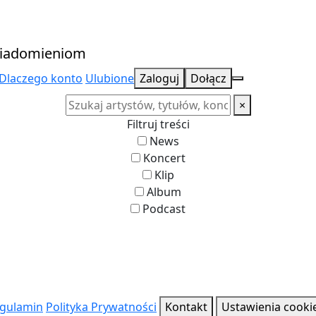
owiadomieniom
Dlaczego konto
Ulubione
Zaloguj
Dołącz
×
Filtruj treści
News
Koncert
Klip
Album
Podcast
 i koncerty
gulamin
Polityka Prywatności
Kontakt
Ustawienia cooki