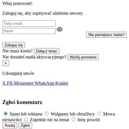
Witaj ponownie!
Zaloguj się, aby zapisywać ulubione utwory.
Nie pamiętasz hasła?
Zaloguj się
Nie masz konta?
Dołącz teraz
Nie dostałeś maila aktywacyjnego?
Wyślij ponownie
×
Udostępnij utwór
X
FB
Messenger
WhatsApp
Kopiuj
Zgłoś komentarz
Spam lub reklama
Wulgarny lub obraźliwy
Mowa
nienawiści
Zupełnie nie na temat
Inny powód
Anuluj
Zgłoś