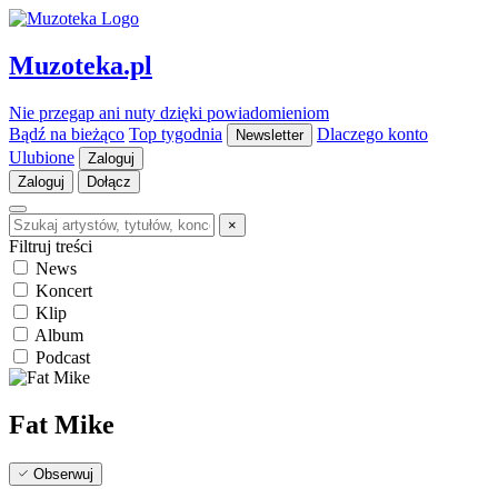
Muzoteka.pl
Nie przegap ani nuty dzięki powiadomieniom
Bądź na bieżąco
Top tygodnia
Dlaczego konto
Newsletter
Ulubione
Zaloguj
Zaloguj
Dołącz
×
Filtruj treści
News
Koncert
Klip
Album
Podcast
Fat Mike
Obserwuj