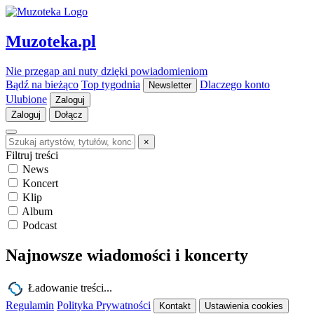
Muzoteka.pl
Nie przegap ani nuty dzięki powiadomieniom
Bądź na bieżąco
Top tygodnia
Dlaczego konto
Newsletter
Ulubione
Zaloguj
Zaloguj
Dołącz
×
Filtruj treści
News
Koncert
Klip
Album
Podcast
Najnowsze wiadomości i koncerty
Ładowanie treści...
Regulamin
Polityka Prywatności
Kontakt
Ustawienia cookies