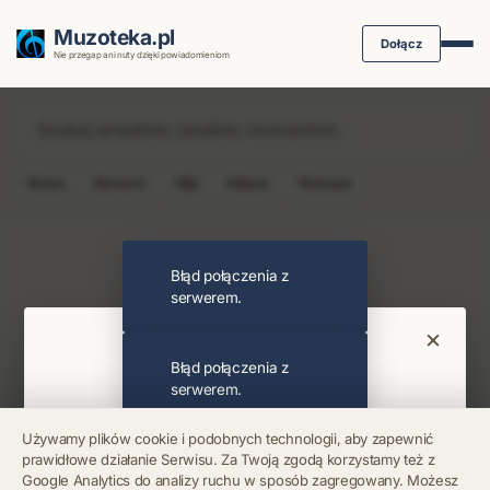
Muzoteka.pl
Dołącz
Nie przegap ani nuty dzięki powiadomieniom
News
Koncert
Klip
Album
Podcast
Najnowsze wiadomości i koncerty
Błąd połączenia z
serwerem.
×
Bądź na bieżąco
Błąd połączenia z
serwerem.
Otrzymuj info o koncertach i premierach prosto
Używamy plików cookie i podobnych technologii, aby zapewnić
na maila. Zero spamu.
prawidłowe działanie Serwisu. Za Twoją zgodą korzystamy też z
Błąd połączenia z
Google Analytics do analizy ruchu w sposób zagregowany. Możesz
serwerem.