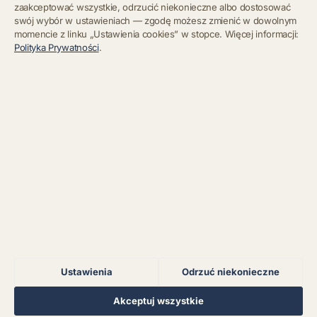
zaakceptować wszystkie, odrzucić niekonieczne albo dostosować
swój wybór w ustawieniach — zgodę możesz zmienić w dowolnym
momencie z linku „Ustawienia cookies” w stopce. Więcej informacji:
Błąd połączenia z
Polityka Prywatności
.
serwerem.
Zapisz się
Chcę się wypisać z newslettera
Błąd połączenia z
serwerem.
Błąd połączenia z
serwerem.
Błąd połączenia z
serwerem.
Ustawienia
Odrzuć niekonieczne
Błąd połączenia z
serwerem.
Regulamin
Polityka Prywatności
Kontakt
Ustawienia cookies
Akceptuj wszystkie
© 2026 Muzoteka. Wszystkie prawa zastrzeżone.