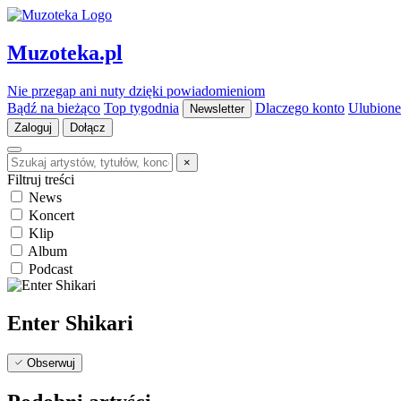
Muzoteka.pl
Nie przegap ani nuty dzięki powiadomieniom
Bądź na bieżąco
Top tygodnia
Dlaczego konto
Ulubione
Newsletter
Zaloguj
Dołącz
×
Filtruj treści
News
Koncert
Klip
Album
Podcast
Enter Shikari
Obserwuj