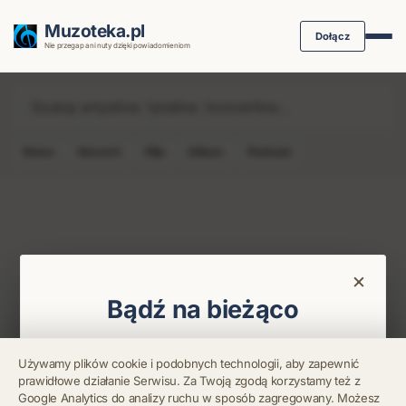
Muzoteka.pl
Dołącz
Nie przegap ani nuty dzięki powiadomieniom
News
Koncert
Klip
Album
Podcast
Najnowsze wiadomości i koncerty
×
Bądź na bieżąco
Otrzymuj info o koncertach i premierach prosto
Używamy plików cookie i podobnych technologii, aby zapewnić
na maila. Zero spamu.
prawidłowe działanie Serwisu. Za Twoją zgodą korzystamy też z
Google Analytics do analizy ruchu w sposób zagregowany. Możesz