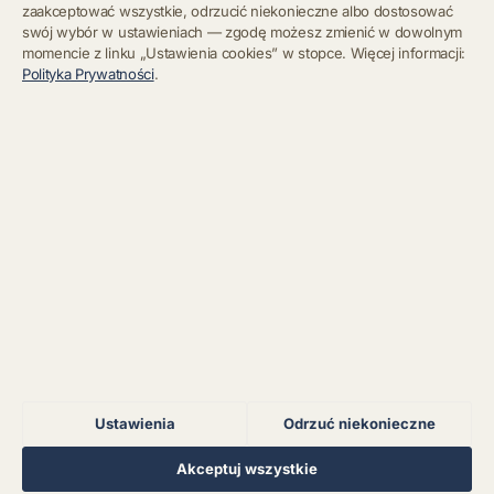
zaakceptować wszystkie, odrzucić niekonieczne albo dostosować
swój wybór w ustawieniach — zgodę możesz zmienić w dowolnym
momencie z linku „Ustawienia cookies” w stopce. Więcej informacji:
Błąd połączenia z
Polityka Prywatności
.
serwerem.
Zapisz się
Chcę się wypisać z newslettera
Błąd połączenia z
serwerem.
Błąd połączenia z
serwerem.
Błąd połączenia z
serwerem.
Ustawienia
Odrzuć niekonieczne
Błąd połączenia z
serwerem.
Regulamin
Polityka Prywatności
Kontakt
Ustawienia cookies
Akceptuj wszystkie
© 2026 Muzoteka. Wszystkie prawa zastrzeżone.