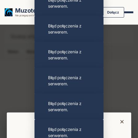
Błąd połączenia z
serwerem.
Muzoteka.pl
Dołącz
Nie przegap ani nuty dzięki powiadomieniom
Błąd połączenia z
serwerem.
News
Koncert
Błąd połączenia z
Klip
Album
Podcast
serwerem.
Błąd połączenia z
serwerem.
Ela Taubert
Obserwuj
Błąd połączenia z
serwerem.
Najnowsze wiadomości i koncerty
×
Bądź na bieżąco
Błąd połączenia z
serwerem.