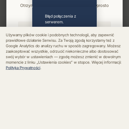
Otrzymuj info o koncertach i premierach prosto
na maila. Zero spamu.
Błąd połączenia z
serwerem.
Używamy plików cookie i podobnych technologii, aby zapewnić
prawidłowe działanie Serwisu. Za Twoją zgodą korzystamy też z
Błąd połączenia z
Google Analytics do analizy ruchu w sposób zagregowany. Możesz
serwerem.
Zapisz się
zaakceptować wszystkie, odrzucić niekonieczne albo dostosować
swój wybór w ustawieniach — zgodę możesz zmienić w dowolnym
momencie z linku „Ustawienia cookies” w stopce. Więcej informacji:
Chcę się wypisać z newslettera
Błąd połączenia z
Polityka Prywatności
.
serwerem.
Błąd połączenia z
serwerem.
Błąd połączenia z
serwerem.