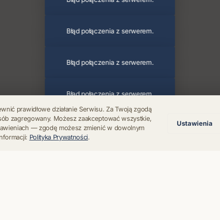
Błąd połączenia z serwerem.
Błąd połączenia z serwerem.
Błąd połączenia z serwerem.
ewnić prawidłowe działanie Serwisu. Za Twoją zgodą
posób zagregowany. Możesz zaakceptować wszystkie,
Ustawienia
Błąd połączenia z serwerem.
stawieniach — zgodę możesz zmienić w dowolnym
nformacji:
Polityka Prywatności
.