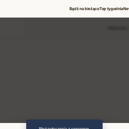
Bądź na bieżąco
Top tygodnia
Ne
Filtruj treści
 i koncerty
Błąd połączenia z serwerem.