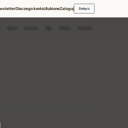
wsletter
Dlaczego konto
Ulubione
Zaloguj
Dołącz
News
Koncert
Klip
Album
Podcast