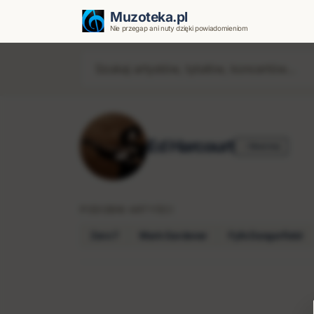
Muzoteka.pl
Nie przegap ani nuty dzięki powiadomieniom
Ed Harcourt
Obserwuj
PODOBNI ARTYŚCI
Zero 7
Mark Gardener
Fyfe Dangerfield
Najnowsze wiadomości