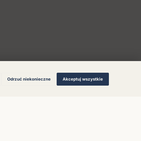
Odrzuć niekonieczne
Akceptuj wszystkie
© 2026 Muzoteka. Wszystkie prawa zastrzeżone.