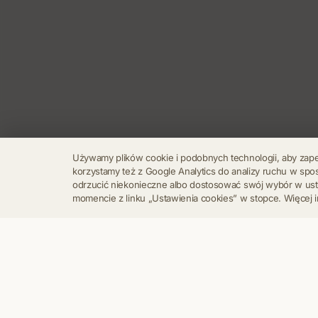
Używamy plików cookie i podobnych technologii, aby zap
korzystamy też z Google Analytics do analizy ruchu w s
odrzucić niekonieczne albo dostosować swój wybór w u
momencie z linku „Ustawienia cookies” w stopce. Więcej i
Regulamin
Polityka Prywatności
Kontakt
Ustawienia cookies