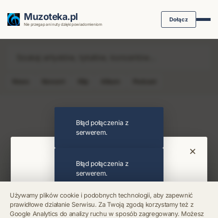
Muzoteka.pl
Dołącz
Nie przegap ani nuty dzięki powiadomieniom
News
Koncert
Klip
Album
Podcast
Najnowsze wiadomości i koncerty
Błąd połączenia z
serwerem.
×
Bądź na bieżąco
Błąd połączenia z
serwerem.
Otrzymuj info o koncertach i premierach prosto
Używamy plików cookie i podobnych technologii, aby zapewnić
na maila. Zero spamu.
prawidłowe działanie Serwisu. Za Twoją zgodą korzystamy też z
Błąd połączenia z
Google Analytics do analizy ruchu w sposób zagregowany. Możesz
serwerem.