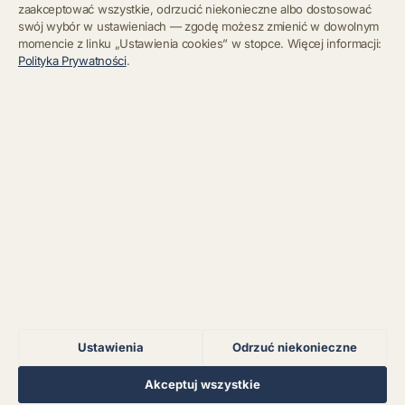
zaakceptować wszystkie, odrzucić niekonieczne albo dostosować
swój wybór w ustawieniach — zgodę możesz zmienić w dowolnym
momencie z linku „Ustawienia cookies” w stopce. Więcej informacji:
Błąd połączenia z
Polityka Prywatności
.
serwerem.
Zapisz się
Chcę się wypisać z newslettera
Błąd połączenia z
serwerem.
Błąd połączenia z
serwerem.
Błąd połączenia z
serwerem.
Ustawienia
Odrzuć niekonieczne
Błąd połączenia z
serwerem.
Regulamin
Polityka Prywatności
Kontakt
Ustawienia cookies
Akceptuj wszystkie
© 2026 Muzoteka. Wszystkie prawa zastrzeżone.