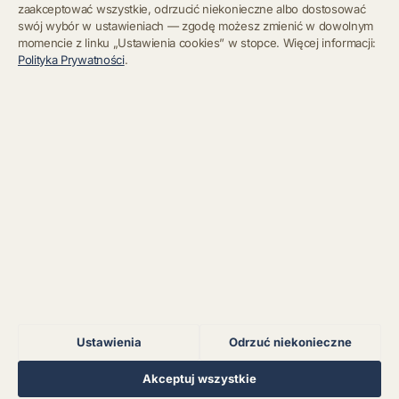
zaakceptować wszystkie, odrzucić niekonieczne albo dostosować
swój wybór w ustawieniach — zgodę możesz zmienić w dowolnym
momencie z linku „Ustawienia cookies” w stopce. Więcej informacji:
Błąd połączenia z
Polityka Prywatności
.
serwerem.
Zapisz się
Chcę się wypisać z newslettera
Błąd połączenia z
serwerem.
Błąd połączenia z
serwerem.
Błąd połączenia z
serwerem.
Ustawienia
Odrzuć niekonieczne
Błąd połączenia z
serwerem.
Regulamin
Polityka Prywatności
Kontakt
Ustawienia cookies
Akceptuj wszystkie
© 2026 Muzoteka. Wszystkie prawa zastrzeżone.