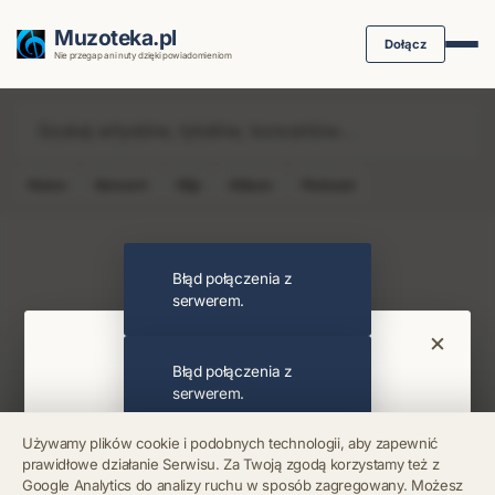
Muzoteka.pl
Dołącz
Nie przegap ani nuty dzięki powiadomieniom
News
Koncert
Klip
Album
Podcast
Najnowsze wiadomości i koncerty
Błąd połączenia z
serwerem.
×
Bądź na bieżąco
Błąd połączenia z
serwerem.
Otrzymuj info o koncertach i premierach prosto
Używamy plików cookie i podobnych technologii, aby zapewnić
na maila. Zero spamu.
prawidłowe działanie Serwisu. Za Twoją zgodą korzystamy też z
Błąd połączenia z
Google Analytics do analizy ruchu w sposób zagregowany. Możesz
serwerem.