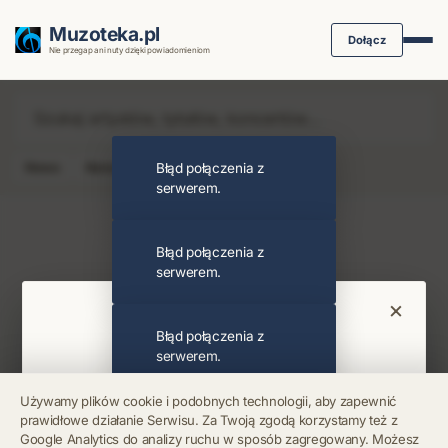
Muzoteka.pl
Dołącz
Nie przegap ani nuty dzięki powiadomieniom
News
Koncert
Błąd połączenia z
Klip
Album
Podcast
serwerem.
Najnowsze wiadomości i koncerty
Błąd połączenia z
serwerem.
×
Bądź na bieżąco
Błąd połączenia z
serwerem.
Otrzymuj info o koncertach i premierach prosto
Używamy plików cookie i podobnych technologii, aby zapewnić
na maila. Zero spamu.
prawidłowe działanie Serwisu. Za Twoją zgodą korzystamy też z
Błąd połączenia z
Google Analytics do analizy ruchu w sposób zagregowany. Możesz
serwerem.