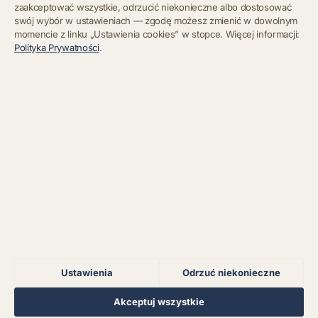
zaakceptować wszystkie, odrzucić niekonieczne albo dostosować
swój wybór w ustawieniach — zgodę możesz zmienić w dowolnym
momencie z linku „Ustawienia cookies” w stopce. Więcej informacji:
Błąd połączenia z
Polityka Prywatności
.
serwerem.
Zapisz się
Chcę się wypisać z newslettera
Błąd połączenia z
serwerem.
Błąd połączenia z
serwerem.
Błąd połączenia z
serwerem.
Ustawienia
Odrzuć niekonieczne
Błąd połączenia z
serwerem.
Regulamin
Polityka Prywatności
Kontakt
Ustawienia cookies
Akceptuj wszystkie
© 2026 Muzoteka. Wszystkie prawa zastrzeżone.