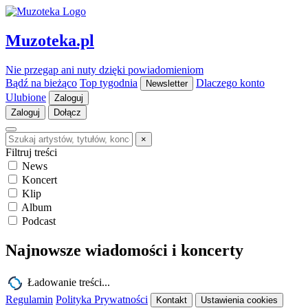
Muzoteka.pl
Nie przegap ani nuty dzięki powiadomieniom
Bądź na bieżąco
Top tygodnia
Dlaczego konto
Newsletter
Ulubione
Zaloguj
Zaloguj
Dołącz
×
Filtruj treści
News
Koncert
Klip
Album
Podcast
Najnowsze wiadomości i koncerty
Ładowanie treści...
Regulamin
Polityka Prywatności
Kontakt
Ustawienia cookies