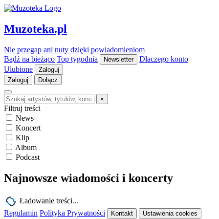
Muzoteka.pl
Nie przegap ani nuty dzięki powiadomieniom
Bądź na bieżąco
Top tygodnia
Dlaczego konto
Newsletter
Ulubione
Zaloguj
Zaloguj
Dołącz
×
Filtruj treści
News
Koncert
Klip
Album
Podcast
Najnowsze wiadomości i koncerty
Ładowanie treści...
Regulamin
Polityka Prywatności
Kontakt
Ustawienia cookies