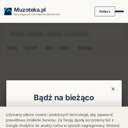
Muzoteka.pl
Dołącz
Nie przegap ani nuty dzięki powiadomieniom
News
Koncert
Klip
Album
Podcast
Najnowsze wiadomości i koncerty
×
Bądź na bieżąco
Otrzymuj info o koncertach i premierach prosto
Używamy plików cookie i podobnych technologii, aby zapewnić
na maila. Zero spamu.
prawidłowe działanie Serwisu. Za Twoją zgodą korzystamy też z
Błąd połączenia z
Google Analytics do analizy ruchu w sposób zagregowany. Możesz
serwerem.