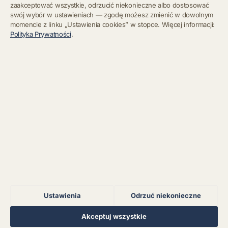
zaakceptować wszystkie, odrzucić niekonieczne albo dostosować
swój wybór w ustawieniach — zgodę możesz zmienić w dowolnym
momencie z linku „Ustawienia cookies” w stopce. Więcej informacji:
Błąd połączenia z
Polityka Prywatności
.
serwerem.
Zapisz się
Chcę się wypisać z newslettera
Błąd połączenia z
serwerem.
Błąd połączenia z
serwerem.
Błąd połączenia z
serwerem.
Ustawienia
Odrzuć niekonieczne
Błąd połączenia z
serwerem.
Regulamin
Polityka Prywatności
Kontakt
Ustawienia cookies
Akceptuj wszystkie
© 2026 Muzoteka. Wszystkie prawa zastrzeżone.