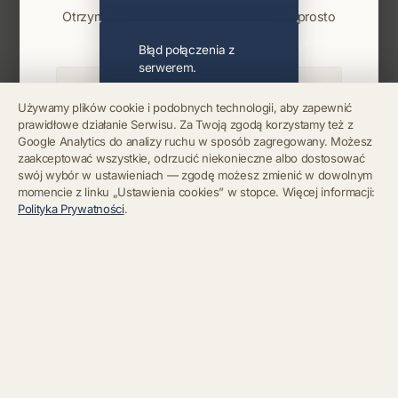
Otrzymuj info o koncertach i premierach prosto
na maila. Zero spamu.
Błąd połączenia z
serwerem.
Używamy plików cookie i podobnych technologii, aby zapewnić
prawidłowe działanie Serwisu. Za Twoją zgodą korzystamy też z
Błąd połączenia z
Google Analytics do analizy ruchu w sposób zagregowany. Możesz
serwerem.
Zapisz się
zaakceptować wszystkie, odrzucić niekonieczne albo dostosować
swój wybór w ustawieniach — zgodę możesz zmienić w dowolnym
momencie z linku „Ustawienia cookies” w stopce. Więcej informacji:
Chcę się wypisać z newslettera
Błąd połączenia z
Polityka Prywatności
.
serwerem.
Błąd połączenia z
serwerem.
Błąd połączenia z
serwerem.