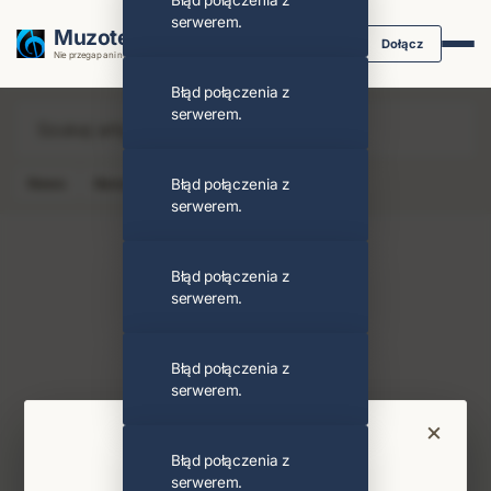
Błąd połączenia z
serwerem.
Muzoteka.pl
Dołącz
Nie przegap ani nuty dzięki powiadomieniom
Błąd połączenia z
serwerem.
News
Koncert
Błąd połączenia z
Klip
Album
Podcast
serwerem.
Błąd połączenia z
serwerem.
Cooper
Obserwuj
Błąd połączenia z
serwerem.
Najnowsze wiadomości i koncerty
×
Bądź na bieżąco
Błąd połączenia z
serwerem.