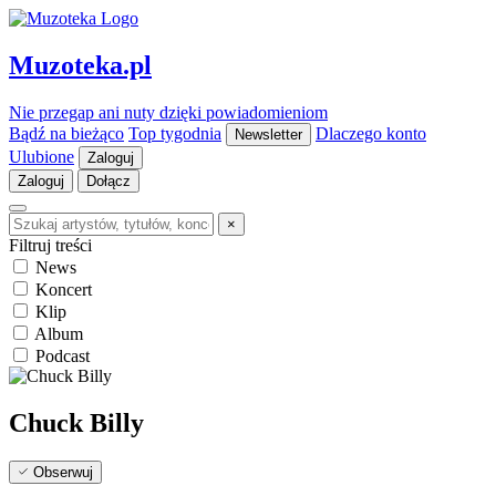
Muzoteka.pl
Nie przegap ani nuty dzięki powiadomieniom
Bądź na bieżąco
Top tygodnia
Dlaczego konto
Newsletter
Ulubione
Zaloguj
Zaloguj
Dołącz
×
Filtruj treści
News
Koncert
Klip
Album
Podcast
Chuck Billy
Obserwuj