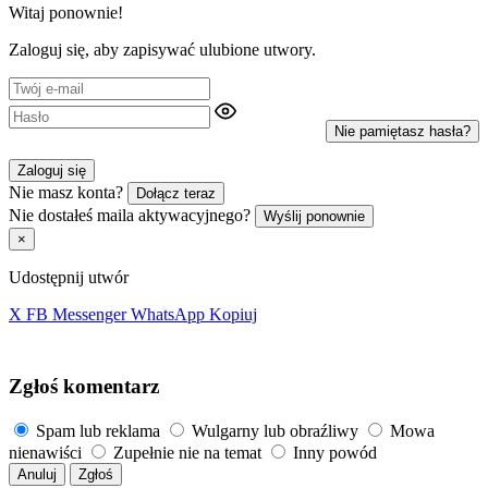
Witaj ponownie!
Zaloguj się, aby zapisywać ulubione utwory.
Nie pamiętasz hasła?
Zaloguj się
Nie masz konta?
Dołącz teraz
Nie dostałeś maila aktywacyjnego?
Wyślij ponownie
×
Udostępnij utwór
X
FB
Messenger
WhatsApp
Kopiuj
Zgłoś komentarz
Spam lub reklama
Wulgarny lub obraźliwy
Mowa
nienawiści
Zupełnie nie na temat
Inny powód
Anuluj
Zgłoś