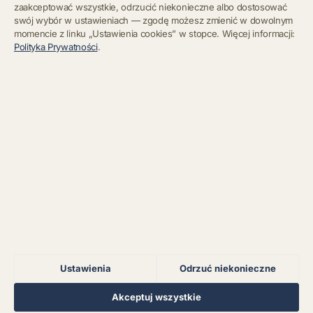
zaakceptować wszystkie, odrzucić niekonieczne albo dostosować
swój wybór w ustawieniach — zgodę możesz zmienić w dowolnym
momencie z linku „Ustawienia cookies” w stopce. Więcej informacji:
Błąd połączenia z
Polityka Prywatności
.
serwerem.
Zapisz się
Chcę się wypisać z newslettera
Błąd połączenia z
serwerem.
Błąd połączenia z
serwerem.
Błąd połączenia z
serwerem.
Ustawienia
Odrzuć niekonieczne
Błąd połączenia z
serwerem.
Regulamin
Polityka Prywatności
Kontakt
Ustawienia cookies
Akceptuj wszystkie
© 2026 Muzoteka. Wszystkie prawa zastrzeżone.