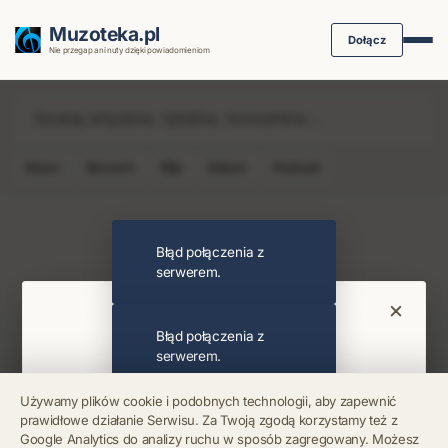
Muzoteka.pl
Dołącz
Nie przegap ani nuty dzięki powiadomieniom
News
Koncert
Klip
Album
Podcast
Najnowsze wiadomości i koncerty
Błąd połączenia z
serwerem.
×
Bądź na bieżąco
Błąd połączenia z
serwerem.
Otrzymuj info o koncertach i premierach prosto
Używamy plików cookie i podobnych technologii, aby zapewnić
na maila. Zero spamu.
prawidłowe działanie Serwisu. Za Twoją zgodą korzystamy też z
Błąd połączenia z
Google Analytics do analizy ruchu w sposób zagregowany. Możesz
serwerem.