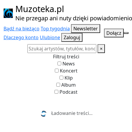
Muzoteka.pl
Nie przegap ani nuty dzięki powiadomien
Bądź na bieżąco
Top tygodnia
Newsletter
Dołącz
Dlaczego konto
Ulubione
Zaloguj
×
Filtruj treści
News
Koncert
Klip
Album
Podcast
Najnowsze wiadomości i koncerty
Ładowanie treści...