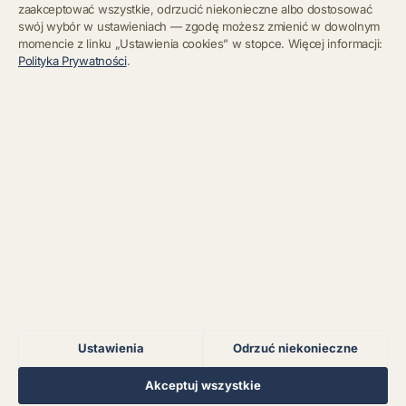
zaakceptować wszystkie, odrzucić niekonieczne albo dostosować
swój wybór w ustawieniach — zgodę możesz zmienić w dowolnym
momencie z linku „Ustawienia cookies” w stopce. Więcej informacji:
Błąd połączenia z
Polityka Prywatności
.
serwerem.
Zapisz się
Chcę się wypisać z newslettera
Błąd połączenia z
serwerem.
Błąd połączenia z
serwerem.
Błąd połączenia z
serwerem.
Ustawienia
Odrzuć niekonieczne
Błąd połączenia z
serwerem.
Regulamin
Polityka Prywatności
Kontakt
Ustawienia cookies
Akceptuj wszystkie
© 2026 Muzoteka. Wszystkie prawa zastrzeżone.