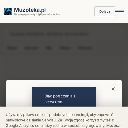
Muzoteka.pl
Dołącz
Nie przegap ani nuty dzięki powiadomieniom
News
Koncert
Klip
Album
Podcast
Najnowsze wiadomości i koncerty
×
Bądź na bieżąco
Błąd połączenia z
serwerem.
Otrzymuj info o koncertach i premierach prosto
Używamy plików cookie i podobnych technologii, aby zapewnić
na maila. Zero spamu.
prawidłowe działanie Serwisu. Za Twoją zgodą korzystamy też z
Błąd połączenia z
Google Analytics do analizy ruchu w sposób zagregowany. Możesz
serwerem.