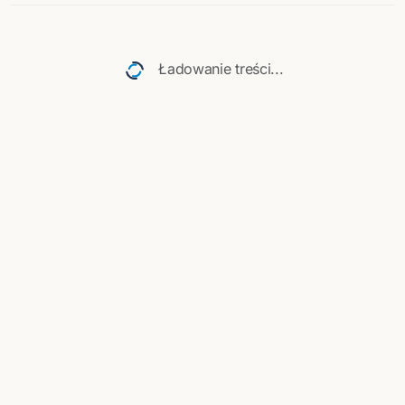
Najnowsze wiadomości i koncerty
Ładowanie treści...