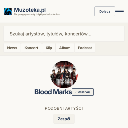
Muzoteka.pl
Dołącz
Nie przegap ani nuty dzięki powiadomieniom
News
Koncert
Klip
Album
Podcast
Blood Marks
Obserwuj
PODOBNI ARTYŚCI
Zespół