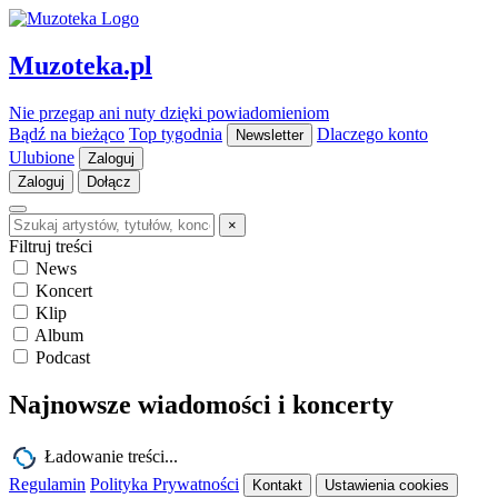
Muzoteka.pl
Nie przegap ani nuty dzięki powiadomieniom
Bądź na bieżąco
Top tygodnia
Dlaczego konto
Newsletter
Ulubione
Zaloguj
Zaloguj
Dołącz
×
Filtruj treści
News
Koncert
Klip
Album
Podcast
Najnowsze wiadomości i koncerty
Ładowanie treści...
Regulamin
Polityka Prywatności
Kontakt
Ustawienia cookies