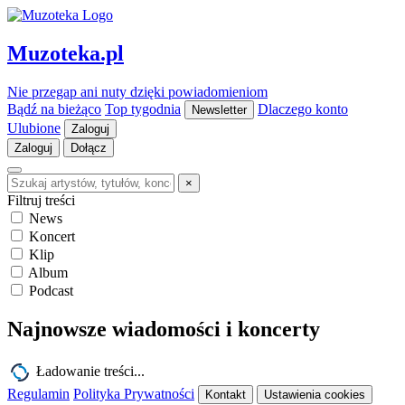
Muzoteka.pl
Nie przegap ani nuty dzięki powiadomieniom
Bądź na bieżąco
Top tygodnia
Dlaczego konto
Newsletter
Ulubione
Zaloguj
Zaloguj
Dołącz
×
Filtruj treści
News
Koncert
Klip
Album
Podcast
Najnowsze wiadomości i koncerty
Ładowanie treści...
Regulamin
Polityka Prywatności
Kontakt
Ustawienia cookies