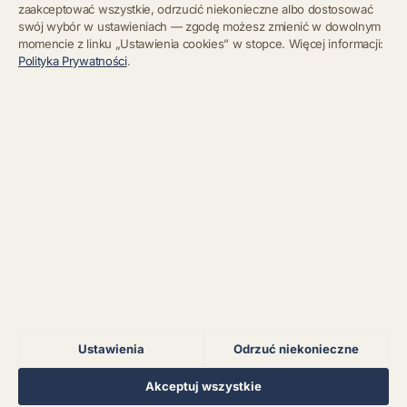
zaakceptować wszystkie, odrzucić niekonieczne albo dostosować
swój wybór w ustawieniach — zgodę możesz zmienić w dowolnym
momencie z linku „Ustawienia cookies” w stopce. Więcej informacji:
Błąd połączenia z
Polityka Prywatności
.
serwerem.
Zapisz się
Chcę się wypisać z newslettera
Błąd połączenia z
serwerem.
Błąd połączenia z
serwerem.
Błąd połączenia z
serwerem.
Ustawienia
Odrzuć niekonieczne
Błąd połączenia z
serwerem.
Regulamin
Polityka Prywatności
Kontakt
Ustawienia cookies
Akceptuj wszystkie
© 2026 Muzoteka. Wszystkie prawa zastrzeżone.