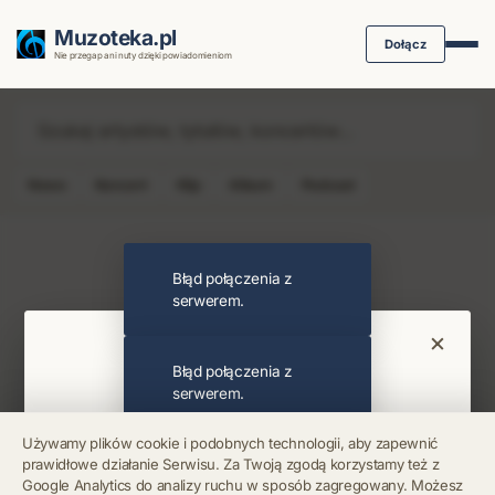
Muzoteka.pl
Dołącz
Nie przegap ani nuty dzięki powiadomieniom
News
Koncert
Klip
Album
Podcast
Najnowsze wiadomości i koncerty
Błąd połączenia z
serwerem.
×
Bądź na bieżąco
Błąd połączenia z
serwerem.
Otrzymuj info o koncertach i premierach prosto
Używamy plików cookie i podobnych technologii, aby zapewnić
na maila. Zero spamu.
prawidłowe działanie Serwisu. Za Twoją zgodą korzystamy też z
Błąd połączenia z
Google Analytics do analizy ruchu w sposób zagregowany. Możesz
serwerem.