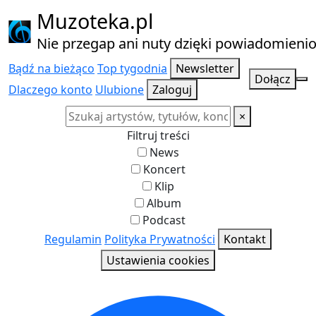
Muzoteka.pl
Nie przegap ani nuty dzięki powiadomien
Bądź na bieżąco
Top tygodnia
Newsletter
Dołącz
Dlaczego konto
Ulubione
Zaloguj
×
Filtruj treści
News
Koncert
Klip
Album
Podcast
Najnowsze wiadomości i koncerty
Regulamin
Polityka Prywatności
Kontakt
Ustawienia cookies