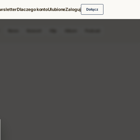
wsletter
Dlaczego konto
Ulubione
Zaloguj
Dołącz
News
Koncert
Klip
Album
Podcast