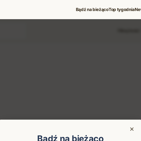
Bądź na bieżąco
Top tygodnia
Ne
Filtruj treści
 i koncerty
×
Bądź na bieżąco