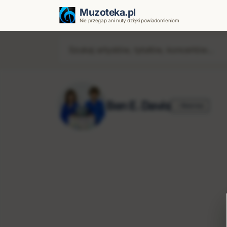
Muzoteka.pl
Nie przegap ani nuty dzięki powiadomieniom
Ben E. Davis
Obserwuj
Najnowsze wiadomości