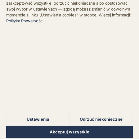
zaakceptować wszystkie, odrzucić niekonieczne albo dostosować
swój wybór w ustawieniach — zgodę możesz zmienić w dowolnym
momencie z linku „Ustawienia cookies” w stopce. Więcej informacji:
Błąd połączenia z
Polityka Prywatności
.
serwerem.
Zapisz się
Chcę się wypisać z newslettera
Błąd połączenia z
serwerem.
Błąd połączenia z
serwerem.
Błąd połączenia z
serwerem.
Ustawienia
Odrzuć niekonieczne
Błąd połączenia z
serwerem.
Regulamin
Polityka Prywatności
Kontakt
Ustawienia cookies
Akceptuj wszystkie
© 2026 Muzoteka. Wszystkie prawa zastrzeżone.