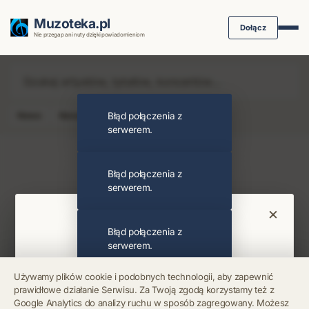
Muzoteka.pl
Dołącz
Nie przegap ani nuty dzięki powiadomieniom
News
Koncert
Błąd połączenia z
Klip
Album
Podcast
serwerem.
Najnowsze wiadomości i koncerty
Błąd połączenia z
serwerem.
×
Bądź na bieżąco
Błąd połączenia z
serwerem.
Otrzymuj info o koncertach i premierach prosto
Używamy plików cookie i podobnych technologii, aby zapewnić
na maila. Zero spamu.
prawidłowe działanie Serwisu. Za Twoją zgodą korzystamy też z
Błąd połączenia z
Google Analytics do analizy ruchu w sposób zagregowany. Możesz
serwerem.