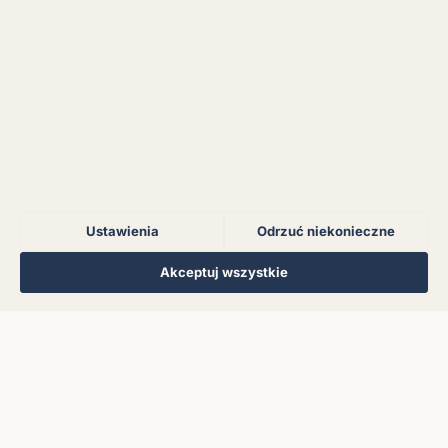
serwerem.
Błąd połączenia z
serwerem.
Błąd połączenia z
serwerem.
Ustawienia
Odrzuć niekonieczne
Błąd połączenia z
serwerem.
Regulamin
Polityka Prywatności
Kontakt
Ustawienia cookies
Akceptuj wszystkie
© 2026 Muzoteka. Wszystkie prawa zastrzeżone.