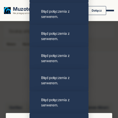
Muzoteka.pl
Dołącz
Błąd połączenia z
Nie przegap ani nuty dzięki powiadomieniom
serwerem.
Błąd połączenia z
serwerem.
News
Koncert
Klip
Album
Podcast
Błąd połączenia z
serwerem.
Błąd połączenia z
Bad Bunny
serwerem.
Obserwuj
PODOBNI ARTYŚCI
Błąd połączenia z
serwerem.
Gorillaz
Drake
Carliz De La Cruz
Damon Albarn
Taylor Swift