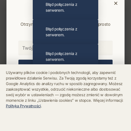
×
Błąd połączenia z
Bądź na bieżąco
serwerem.
Najnowsze wiadomości i koncerty
Otrzymuj info o koncertach i premierach prosto
Błąd połączenia z
na maila. Zero spamu.
serwerem.
Błąd połączenia z
serwerem.
Zapisz się
Używamy plików cookie i podobnych technologii, aby zapewnić
prawidłowe działanie Serwisu. Za Twoją zgodą korzystamy też z
Błąd połączenia z
Chcę się wypisać z newslettera
Google Analytics do analizy ruchu w sposób zagregowany. Możesz
serwerem.
zaakceptować wszystkie, odrzucić niekonieczne albo dostosować
swój wybór w ustawieniach — zgodę możesz zmienić w dowolnym
momencie z linku „Ustawienia cookies” w stopce. Więcej informacji:
Błąd połączenia z
Polityka Prywatności
.
serwerem.
Błąd połączenia z