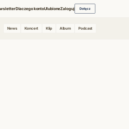
wsletter
Dlaczego konto
Ulubione
Zaloguj
Dołącz
News
Koncert
Klip
Album
Podcast