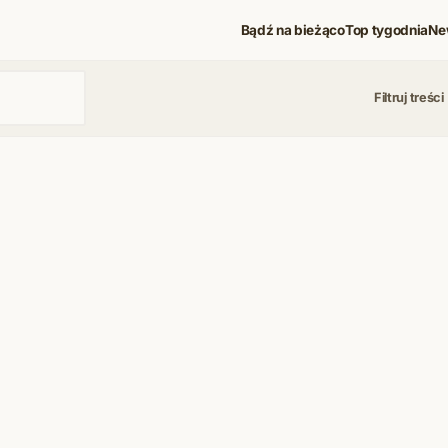
Bądź na bieżąco
Top tygodnia
Ne
Filtruj treści
 i koncerty