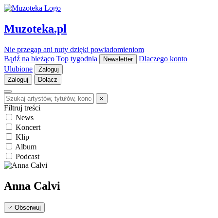
Muzoteka.pl
Nie przegap ani nuty dzięki powiadomieniom
Bądź na bieżąco
Top tygodnia
Dlaczego konto
Newsletter
Ulubione
Zaloguj
Zaloguj
Dołącz
×
Filtruj treści
News
Koncert
Klip
Album
Podcast
Anna Calvi
Obserwuj