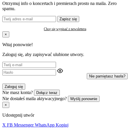
Otrzymuj info o koncertach i premierach prosto na maila. Zero
spamu.
Zapisz się
Chcę się wypisać z newslettera
×
Witaj ponownie!
Zaloguj się, aby zapisywać ulubione utwory.
Nie pamiętasz hasła?
Zaloguj się
Nie masz konta?
Dołącz teraz
Nie dostałeś maila aktywacyjnego?
Wyślij ponownie
×
Udostępnij utwór
X
FB
Messenger
WhatsApp
Kopiuj