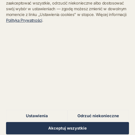
zaakceptować wszystkie, odrzucić niekonieczne albo dostosować
swój wybór w ustawieniach — zgodę możesz zmienić w dowolnym
momencie z linku „Ustawienia cookies” w stopce. Więcej informacji:
Błąd połączenia z
Polityka Prywatności
.
serwerem.
Zapisz się
Chcę się wypisać z newslettera
Błąd połączenia z
serwerem.
Błąd połączenia z
serwerem.
Błąd połączenia z
serwerem.
Ustawienia
Odrzuć niekonieczne
Błąd połączenia z
serwerem.
Regulamin
Polityka Prywatności
Kontakt
Ustawienia cookies
Akceptuj wszystkie
© 2026 Muzoteka. Wszystkie prawa zastrzeżone.