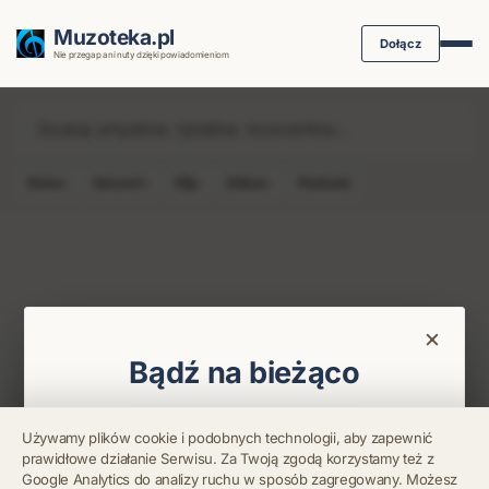
Muzoteka.pl
Dołącz
Nie przegap ani nuty dzięki powiadomieniom
News
Koncert
Klip
Album
Podcast
Najnowsze wiadomości i koncerty
×
Bądź na bieżąco
Otrzymuj info o koncertach i premierach prosto
Używamy plików cookie i podobnych technologii, aby zapewnić
na maila. Zero spamu.
prawidłowe działanie Serwisu. Za Twoją zgodą korzystamy też z
Błąd połączenia z
Google Analytics do analizy ruchu w sposób zagregowany. Możesz
serwerem.